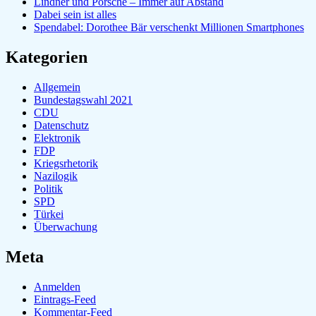
Lindner und Porsche – Immer auf Abstand
Dabei sein ist alles
Spendabel: Dorothee Bär verschenkt Millionen Smartphones
Kategorien
Allgemein
Bundestagswahl 2021
CDU
Datenschutz
Elektronik
FDP
Kriegsrhetorik
Nazilogik
Politik
SPD
Türkei
Überwachung
Meta
Anmelden
Eintrags-Feed
Kommentar-Feed