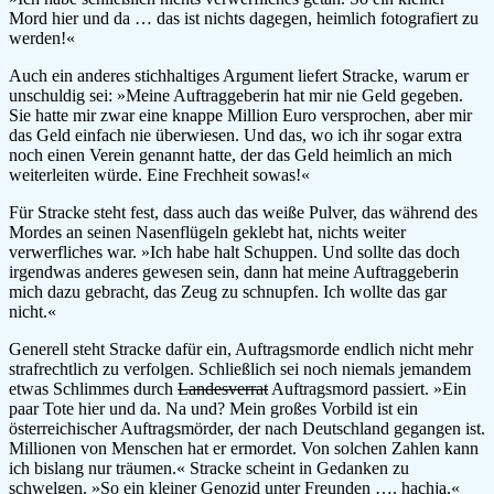
Mord hier und da … das ist nichts dagegen, heimlich fotografiert zu
werden!«
Auch ein anderes stichhaltiges Argument liefert Stracke, warum er
unschuldig sei: »Meine Auftraggeberin hat mir nie Geld gegeben.
Sie hatte mir zwar eine knappe Million Euro versprochen, aber mir
das Geld einfach nie überwiesen. Und das, wo ich ihr sogar extra
noch einen Verein genannt hatte, der das Geld heimlich an mich
weiterleiten würde. Eine Frechheit sowas!«
Für Stracke steht fest, dass auch das weiße Pulver, das während des
Mordes an seinen Nasenflügeln geklebt hat, nichts weiter
verwerfliches war. »Ich habe halt Schuppen. Und sollte das doch
irgendwas anderes gewesen sein, dann hat meine Auftraggeberin
mich dazu gebracht, das Zeug zu schnupfen. Ich wollte das gar
nicht.«
Generell steht Stracke dafür ein, Auftragsmorde endlich nicht mehr
strafrechtlich zu verfolgen. Schließlich sei noch niemals jemandem
etwas Schlimmes durch
Landesverrat
Auftragsmord passiert. »Ein
paar Tote hier und da. Na und? Mein großes Vorbild ist ein
österreichischer Auftragsmörder, der nach Deutschland gegangen ist.
Millionen von Menschen hat er ermordet. Von solchen Zahlen kann
ich bislang nur träumen.« Stracke scheint in Gedanken zu
schwelgen. »So ein kleiner Genozid unter Freunden …. hachja.«