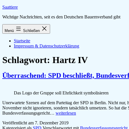
Zum
Saattiere
Inhalt
Wichtige Nachrichten, seit es den Deutschen Bauernverband gibt
springen
Menü
Schließen
Startseite
Impressum & Datenschutzerklärung
Schlagwort:
Hartz IV
Überraschend: SPD beschließt, Bundesverfa
Das Logo der Gruppe soll Ehrlichkeit symbolisieren
Unerwartete Szenen auf dem Parteitag der SPD in Berlin. Nicht nur, 
November nicht ignorieren, sondern tatsächlich umsetzen. So hat die 
Überraschend:
Bundesverfassungsgericht…
weiterlesen
SPD
Veröffentlicht am
7. Dezember 2019
beschließt,
Kategorisiert als
SPD
Verschlagwortet mit
Bundesverfassungsgericht
Bundesverfassungsgerichtsurteil